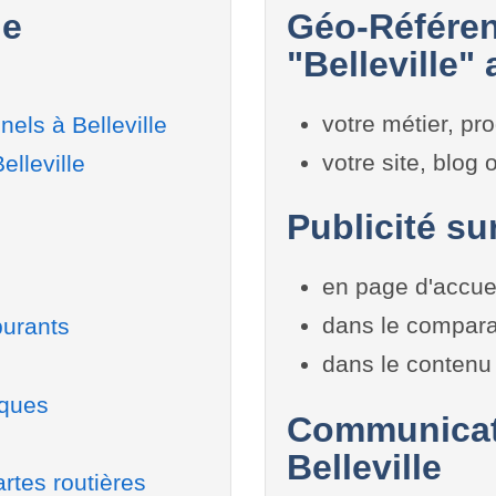
le
Géo-Référen
"Belleville" 
votre métier, pro
els à Belleville
votre site, blog
elleville
Publicité sur
en page d'accue
dans le compara
burants
dans le contenu 
iques
Communicati
Belleville
rtes routières