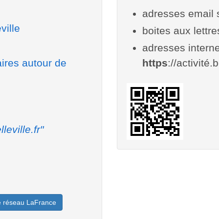
adresses email 
ville
boites aux lettr
adresses interne
aires autour de
https
://activité.b
lleville.fr"
le réseau LaFrance