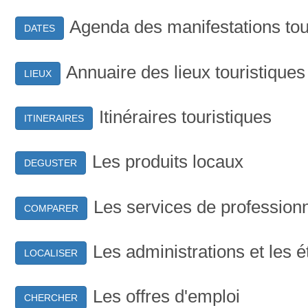
Agenda des manifestations tou
DATES
Annuaire des lieux touristiques
LIEUX
Itinéraires touristiques
ITINERAIRES
Les produits locaux
DEGUSTER
Les services de profession
COMPARER
Les administrations et les 
LOCALISER
Les offres d'emploi
CHERCHER