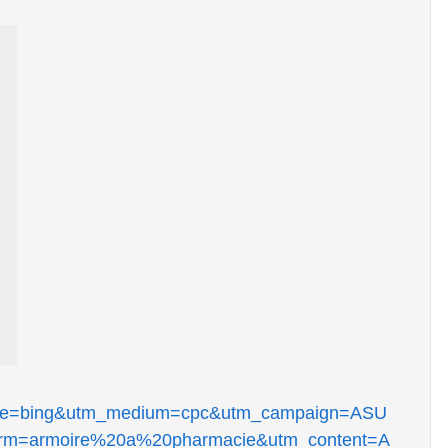
urce=bing&utm_medium=cpc&utm_campaign=ASU
rm=armoire%20a%20pharmacie&utm_content=A