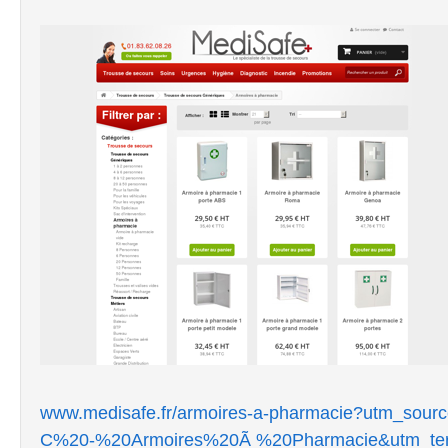
www.medisafe.fr/armoires-a-pharmacie?utm_so
C%20-%20Armoires%20Ã %20Pharmacie&utm_te