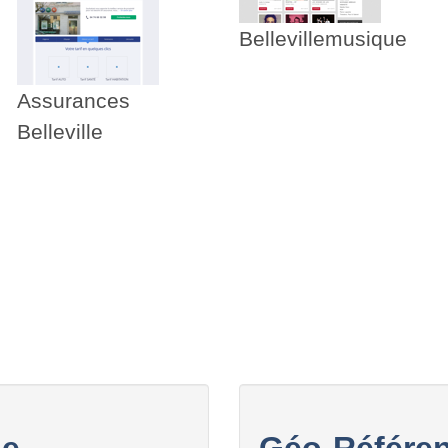
Bellevillemusique
Assurances
Belleville
le
Géo-Référen