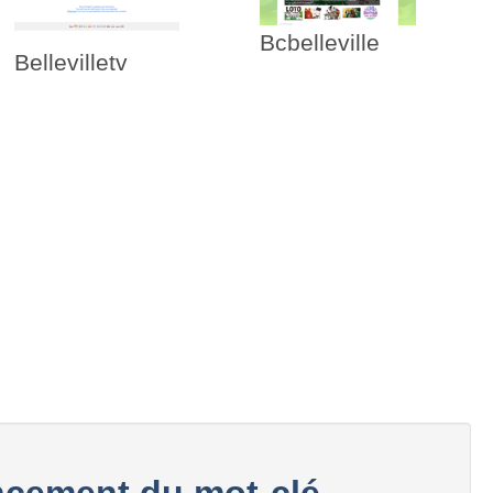
Bcbelleville
Bellevilletv
cement du mot-clé