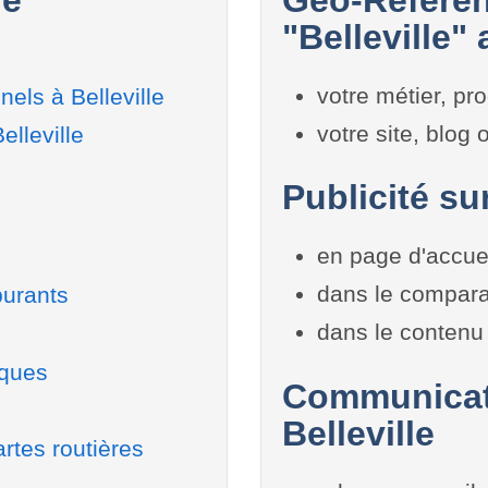
"Belleville" 
votre métier, pro
els à Belleville
votre site, blog
elleville
Publicité sur
en page d'accue
dans le compara
burants
dans le contenu 
iques
Communicati
Belleville
rtes routières