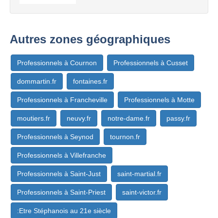
Autres zones géographiques
Professionnels à Cournon
Professionnels à Cusset
dommartin.fr
fontaines.fr
Professionnels à Francheville
Professionnels à Motte
moutiers.fr
neuvy.fr
notre-dame.fr
passy.fr
Professionnels à Seynod
tournon.fr
Professionnels à Villefranche
Professionnels à Saint-Just
saint-martial.fr
Professionnels à Saint-Priest
saint-victor.fr
:Etre Stéphanois au 21e siècle